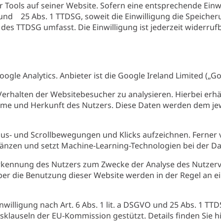
Tools auf seiner Website. Sofern eine entsprechende Einwi
O und 25 Abs. 1 TTDSG, soweit die Einwilligung die Speiche
 des TTDSG umfasst. Die Einwilligung ist jederzeit widerrufb
le Analytics. Anbieter ist die Google Ireland Limited („Go
Verhalten der Websitebesucher zu analysieren. Hierbei erh
steme und Herkunft des Nutzers. Diese Daten werden dem j
Maus- und Scrollbewegungen und Klicks aufzeichnen. Ferner
änzen und setzt Machine-Learning-Technologien bei der Da
rkennung des Nutzers zum Zwecke der Analyse des Nutzerve
̈ber die Benutzung dieser Website werden in der Regel an e
illigung nach Art. 6 Abs. 1 lit. a DSGVO und 25 Abs. 1 TTDSG
klauseln der EU-Kommission gestützt. Details finden Sie h