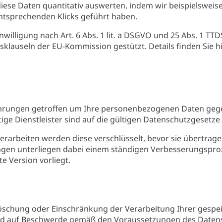
diese Daten quantitativ auswerten, indem wir beispielsweis
ntsprechenden Klicks geführt haben.
illigung nach Art. 6 Abs. 1 lit. a DSGVO und 25 Abs. 1 TTDSG
klauseln der EU-Kommission gestützt. Details finden Sie h
ehrungen getroffen um Ihre personenbezogenen Daten gegen
tige Dienstleister sind auf die gültigen Datenschutzgesetze 
beiten werden diese verschlüsselt, bevor sie übertragen 
gen unterliegen dabei einem ständigen Verbesserungspro
te Version vorliegt.
, Löschung oder Einschränkung der Verarbeitung Ihrer gesp
und auf Beschwerde gemäß den Voraussetzungen des Daten